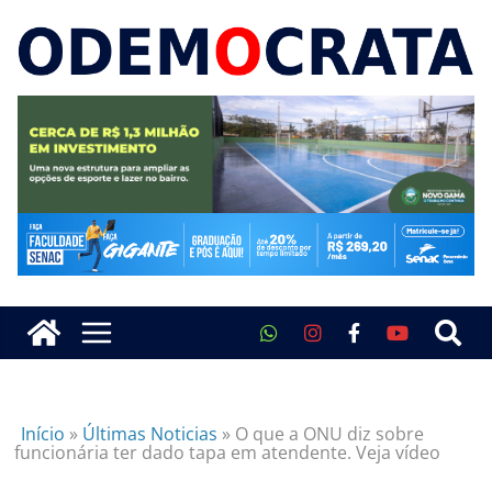
Início
»
Últimas Noticias
»
O que a ONU diz sobre
funcionária ter dado tapa em atendente. Veja vídeo