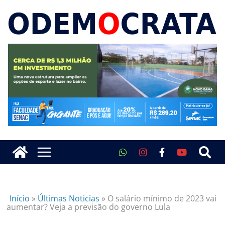
Início
»
Últimas Noticias
»
O salário mínimo de 2023 vai
aumentar? Veja a previsão do governo Lula