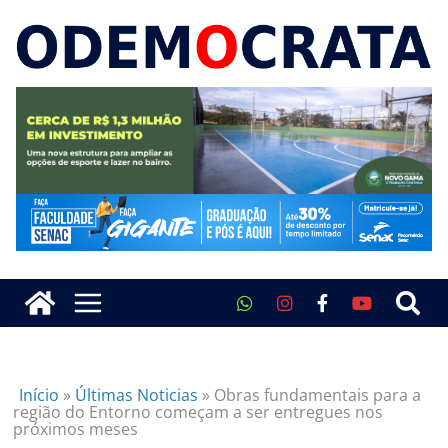
Início
»
Últimas Noticias
»
Obras fundamentais para a
região do Entorno começam a ser entregues nos
próximos meses