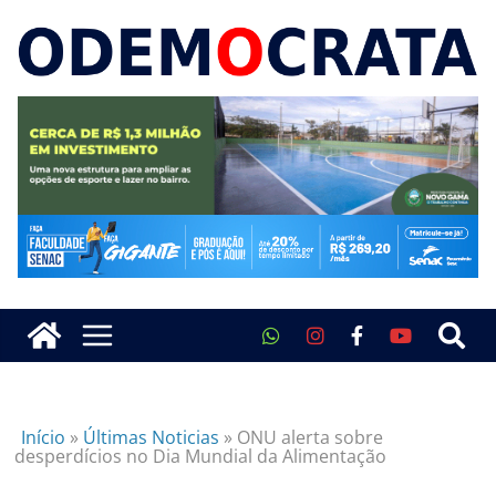
Início
»
Últimas Noticias
»
ONU alerta sobre
desperdícios no Dia Mundial da Alimentação