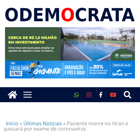
Início
»
Últimas Noticias
»
Paciente morre no Hran e
passará por exame de coronavírus