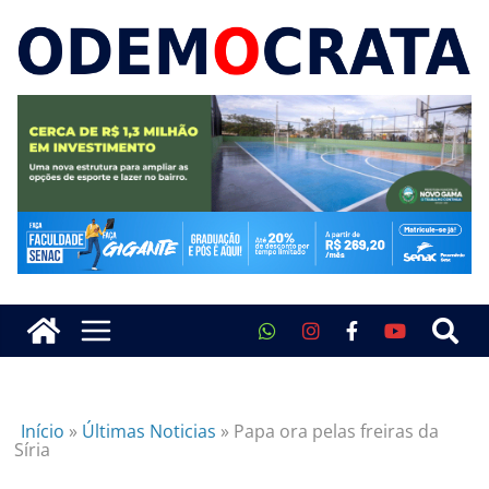
Início
»
Últimas Noticias
»
Papa ora pelas freiras da
Síria