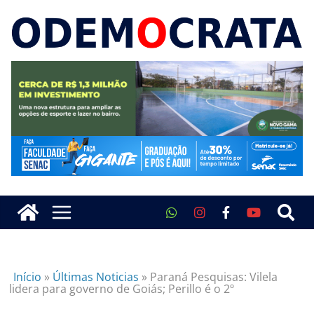
Início
»
Últimas Noticias
»
Paraná Pesquisas: Vilela
lidera para governo de Goiás; Perillo é o 2º