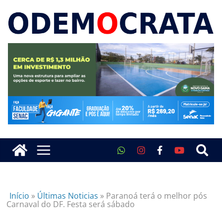
Início
»
Últimas Noticias
»
Paranoá terá o melhor pós
Carnaval do DF. Festa será sábado