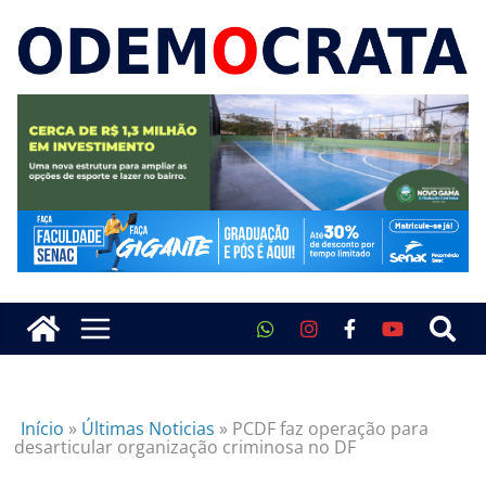
Início
»
Últimas Noticias
»
PCDF faz operação para
desarticular organização criminosa no DF