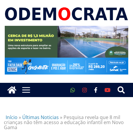
Início
»
Últimas Noticias
»
Pesquisa revela que 8 mil
crianças não têm acesso a educação infantil em Novo
Gama