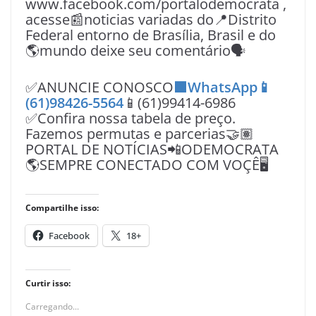
www.facebook.com/portalodemocrata ,
acesse📰noticias variadas do📍Distrito
Federal entorno de Brasília, Brasil e do
🌎mundo deixe seu comentário🗣
✅ANUNCIE CONOSCO
🟩WhatsApp📱
(61)98426-5564
📱(61)99414-6986
✅Confira nossa tabela de preço.
Fazemos permutas e parcerias🤝🏽
PORTAL DE NOTÍCIAS📲ODEMOCRATA
🌎SEMPRE CONECTADO COM VOÇÊ🖥️
Compartilhe isso:
Facebook
18+
Curtir isso:
Carregando...