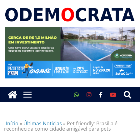
Início
»
Últimas Noticias
»
Pet friendly: Brasília é
reconhecida como cidade amigável para pets