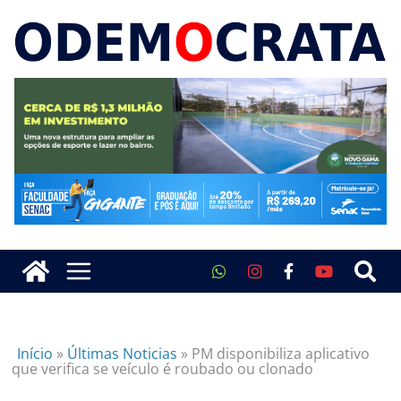
Início
»
Últimas Noticias
»
PM disponibiliza aplicativo
que verifica se veículo é roubado ou clonado