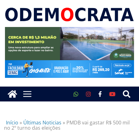
Início
»
Últimas Noticias
»
PMDB vai gastar R$ 500 mil
no 2º turno das eleições