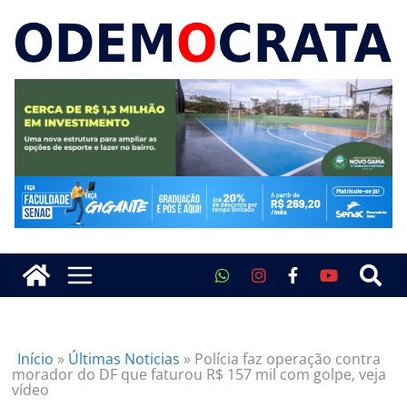
Início
»
Últimas Noticias
»
Polícia faz operação contra
morador do DF que faturou R$ 157 mil com golpe, veja
vídeo