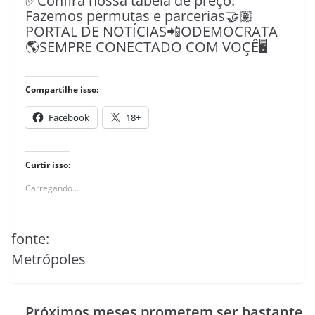
✅Confira nossa tabela de preço.
Fazemos permutas e parcerias🤝🏽
PORTAL DE NOTÍCIAS📲ODEMOCRATA
🌎SEMPRE CONECTADO COM VOÇÊ🖥️
Compartilhe isso:
Facebook
18+
Curtir isso:
Carregando...
fonte:
Metrópoles
Próximos meses prometem ser bastante