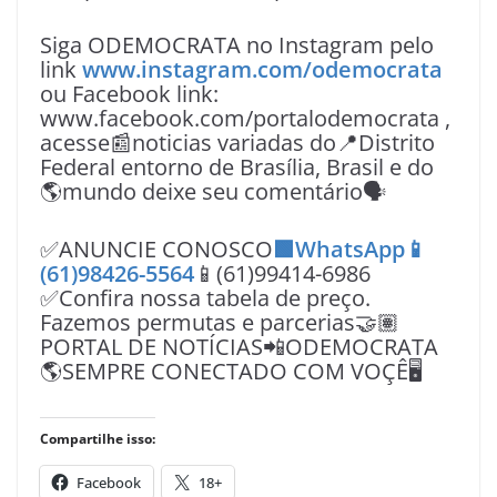
Siga ODEMOCRATA no Instagram pelo
link
www.instagram.com/odemocrata
ou Facebook link:
www.facebook.com/portalodemocrata ,
acesse📰noticias variadas do📍Distrito
Federal entorno de Brasília, Brasil e do
🌎mundo deixe seu comentário🗣
✅ANUNCIE CONOSCO
🟩WhatsApp📱
(61)98426-5564
📱(61)99414-6986
✅Confira nossa tabela de preço.
Fazemos permutas e parcerias🤝🏽
PORTAL DE NOTÍCIAS📲ODEMOCRATA
🌎SEMPRE CONECTADO COM VOÇÊ🖥️
Compartilhe isso:
Facebook
18+