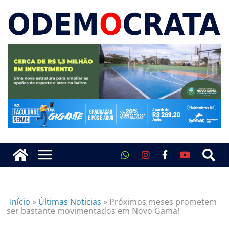
Início
»
Últimas Noticias
»
Próximos meses prometem
ser bastante movimentados em Novo Gama!