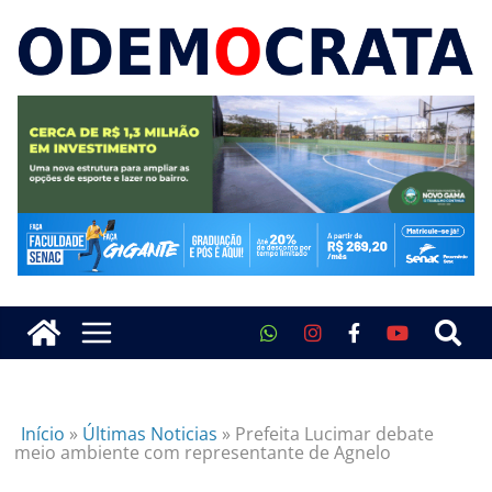
Início
»
Últimas Noticias
»
Prefeita Lucimar debate
meio ambiente com representante de Agnelo