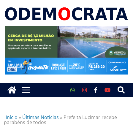
Início
»
Últimas Noticias
»
Prefeita Lucimar recebe
parabéns de todos