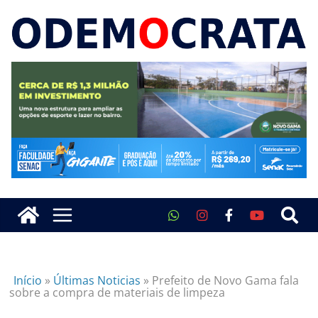
Início
»
Últimas Noticias
»
Prefeito de Novo Gama fala
sobre a compra de materiais de limpeza