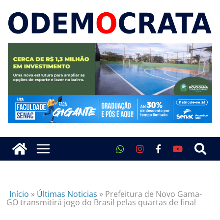
Início
»
Últimas Noticias
»
Prefeitura de Novo Gama-
GO transmitirá jogo do Brasil pelas quartas de final