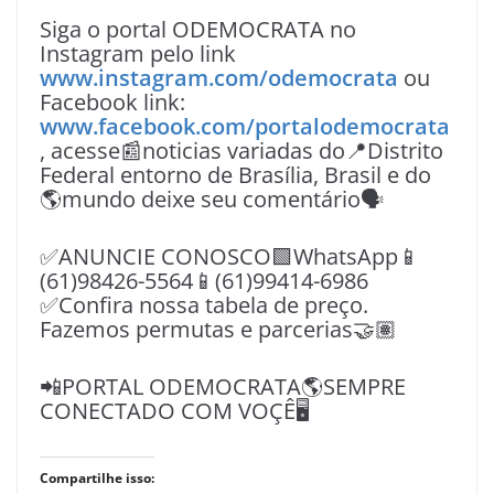
Siga o portal ODEMOCRATA no
Instagram pelo link
www.instagram.com/odemocrata
ou
Facebook link:
www.facebook.com/portalodemocrata
, acesse📰noticias variadas do📍Distrito
Federal entorno de Brasília, Brasil e do
🌎mundo deixe seu comentário🗣
✅ANUNCIE CONOSCO🟩WhatsApp📱
(61)98426-5564📱(61)99414-6986
✅Confira nossa tabela de preço.
Fazemos permutas e parcerias🤝🏽
📲PORTAL ODEMOCRATA🌎SEMPRE
CONECTADO COM VOÇÊ🖥️
Compartilhe isso: