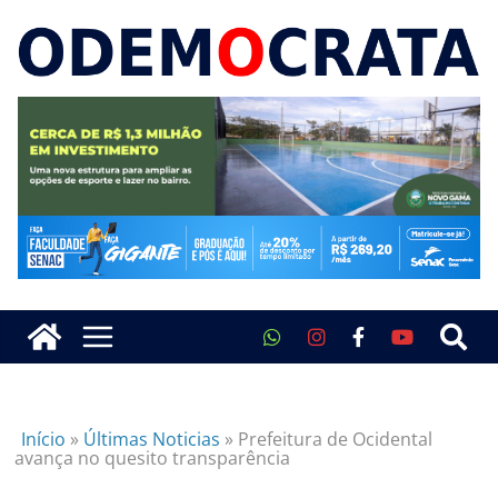
Início
»
Últimas Noticias
»
Prefeitura de Ocidental
avança no quesito transparência