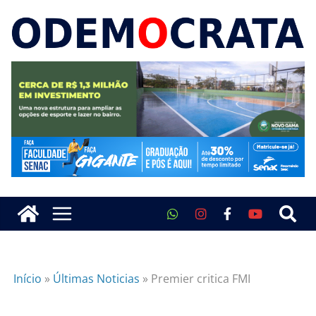
Início
»
Últimas Noticias
»
Premier critica FMI