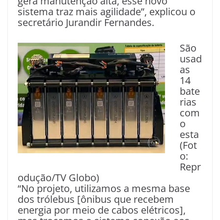
gera manutenção alta, esse novo
sistema traz mais agilidade”, explicou o
secretário Jurandir Fernandes.
São
usad
as
14
bate
rias
com
o
esta
(Fot
o:
Repr
odução/TV Globo)
“No projeto, utilizamos a mesma base
dos trólebus [ônibus que recebem
energia por meio de cabos elétricos],