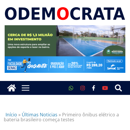
Início
»
Últimas Noticias
»
Primeiro ônibus elétrico a
bateria brasileiro começa testes