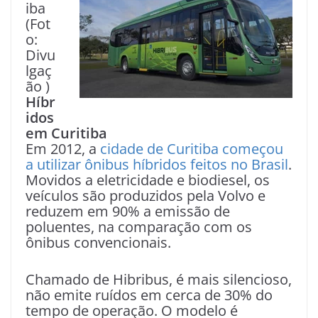
iba
(Fot
o:
Divu
lgaç
ão )
Híbr
idos
em Curitiba
Em 2012, a
cidade de Curitiba começou
a utilizar ônibus híbridos feitos no Brasil
.
Movidos a eletricidade e biodiesel, os
veículos são produzidos pela Volvo e
reduzem em 90% a emissão de
poluentes, na comparação com os
ônibus convencionais.
Chamado de Hibribus, é mais silencioso,
não emite ruídos em cerca de 30% do
tempo de operação. O modelo é