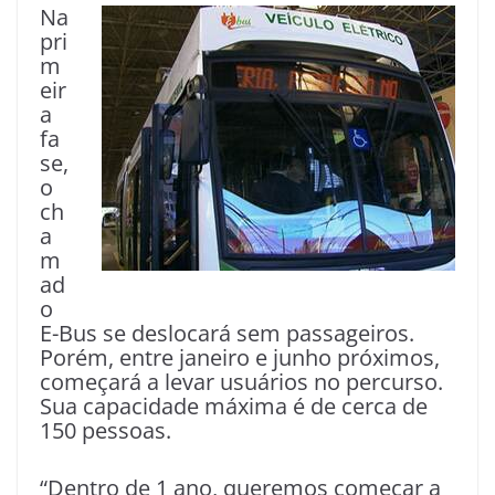
Na
pri
m
eir
a
fa
se,
o
ch
a
m
ad
o
E-Bus se deslocará sem passageiros.
Porém, entre janeiro e junho próximos,
começará a levar usuários no percurso.
Sua capacidade máxima é de cerca de
150 pessoas.
“Dentro de 1 ano, queremos começar a