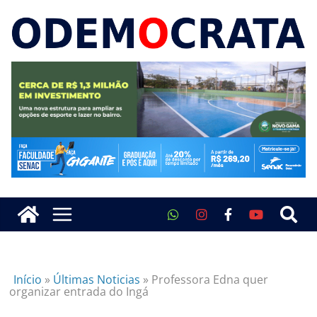
Início
»
Últimas Noticias
»
Professora Edna quer
organizar entrada do Ingá