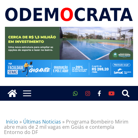
Início
»
Últimas Noticias
»
Programa Bombeiro Mirim
abre mais de 2 mil vagas em Goiás e contempla
Entorno do DF