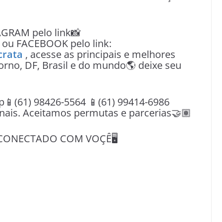
AGRAM pelo link📸
ou FACEBOOK pelo link:
crata
, acesse as principais e melhores
orno, DF, Brasil e do mundo🌎 deixe seu
(61) 98426-5564 📱(61) 99414-6986
nais. Aceitamos permutas e parcerias🤝🏽
CONECTADO COM VOÇÊ🖥️