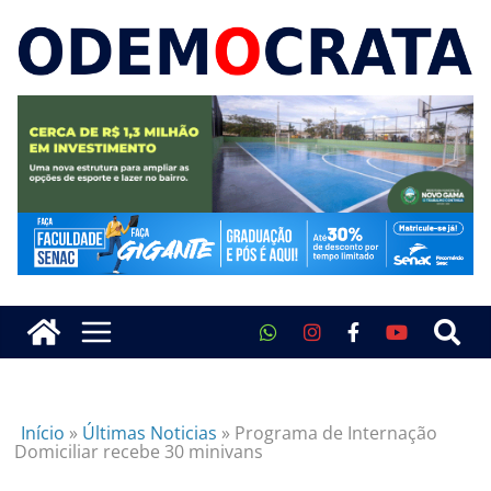
Início
»
Últimas Noticias
»
Programa de Internação
Domiciliar recebe 30 minivans