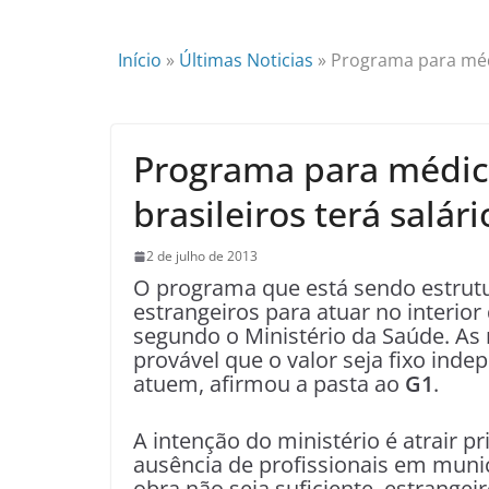
Início
»
Últimas Noticias
»
Programa para médi
Programa para médico
brasileiros terá salár
2 de julho de 2013
O programa que está sendo estrutur
estrangeiros para atuar no interior 
segundo o Ministério da Saúde. As 
provável que o valor seja fixo ind
atuem, afirmou a pasta ao
G1
.
A intenção do ministério é atrair p
ausência de profissionais em munic
obra não seja suficiente, estrange