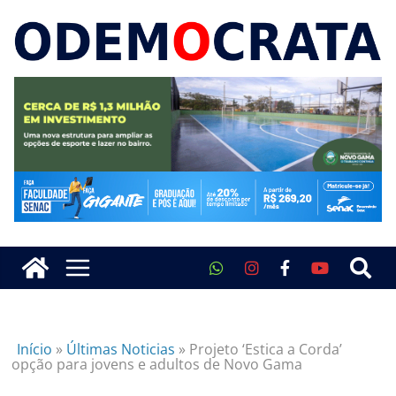
Início
»
Últimas Noticias
»
Projeto ‘Estica a Corda’
opção para jovens e adultos de Novo Gama