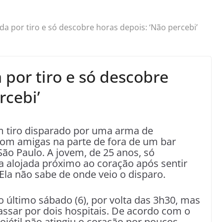
gida por tiro e só descobre horas depois: ‘Não percebi’
a por tiro e só descobre
rcebi’
um tiro disparado por uma arma de
m amigas na parte de fora de um bar
 São Paulo. A jovem, de 25 anos, só
 alojada próximo ao coração após sentir
Ela não sabe de onde veio o disparo.
último sábado (6), por volta das 3h30, mas
passar por dois hospitais. De acordo com o
ojétil não atingiu o coração por poucos