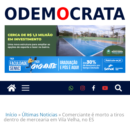
Início
»
Últimas Noticias
»
Comerciante é morto a tiros
dentro de mercearia em Vila Velha, no ES