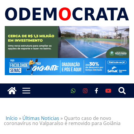
Início
»
Últimas Noticias
»
Quarto caso de novo
coronavírus no Valparaíso é removido para Goiânia