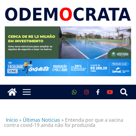
Início
»
Últimas Noticias
»
Entenda por que a vacina
contra covid-19 ainda não foi produzida