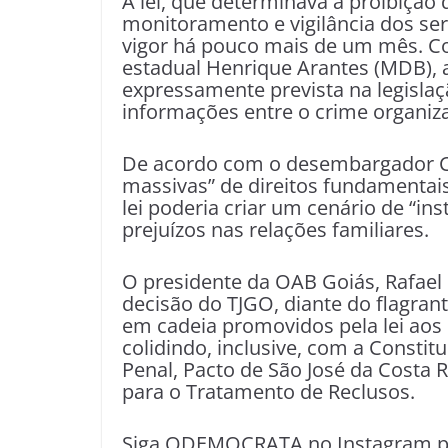
A lei, que determinava a proibição d
monitoramento e vigilância dos ser
vigor há pouco mais de um mês. C
estadual Henrique Arantes (MDB), a 
expressamente prevista na legislaç
informações entre o crime organiz
De acordo com o desembargador Car
massivas” de direitos fundamentai
lei poderia criar um cenário de “in
prejuízos nas relações familiares.
O presidente da OAB Goiás, Rafael
decisão do TJGO, diante do flagrant
em cadeia promovidos pela lei aos
colidindo, inclusive, com a Constitu
Penal, Pacto de São José da Costa 
para o Tratamento de Reclusos.
Siga ODEMOCRATA no Instagram pe