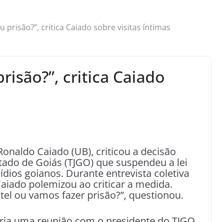
 prisão?”, critica Caiado sobre visitas íntimas
risão?”, critica Caiado
onaldo Caiado (UB), criticou a decisão
stado de Goiás (TJGO) que suspendeu a lei
sídios goianos. Durante entrevista coletiva
 Caiado polemizou ao criticar a medida.
el ou vamos fazer prisão?”, questionou.
aria uma reunião com o presidente do TJGO,