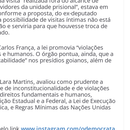
a visita “realizada fora do alcance de
vidores da unidade prisional”, estava em
onforme a proposta, do ex-deputado
possibilidade de visitas íntimas não está
ão e serviria para que houvesse troca de
ado.
los França, a lei promovia “violações
s e humanos. O órgão pontua, ainda, que a
stabilidade” nos presídios goianos, além de
 Lara Martins, avaliou como prudente a
e de inconstitucionalidade e de violações
 direitos fundamentais e humanos,
ição Estadual e a Federal, a Lei de Execução
Rica, e Regras Mínimas das Nações Unidas
lo link
www.instagram.com/odemocrata