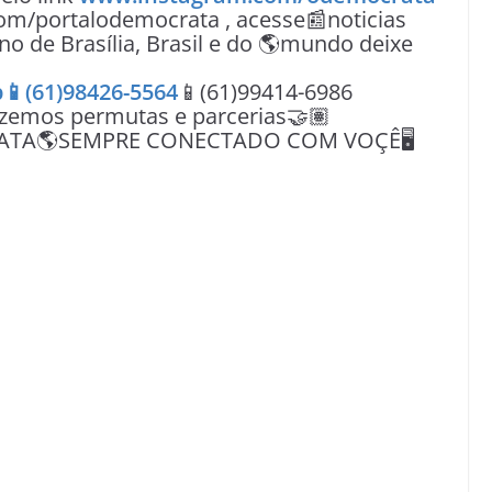
om/portalodemocrata , acesse📰noticias
no de Brasília, Brasil e do 🌎mundo deixe
📱(61)98426-5564
📱(61)99414-6986
azemos permutas e parcerias🤝🏽
ATA🌎SEMPRE CONECTADO COM VOÇÊ🖥️