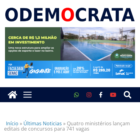
Início
»
Últimas Noticias
»
Quatro ministérios lançam
editais de concursos para 741 vagas