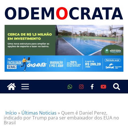
Início
»
Últimas Noticias
»
Quem é Daniel Perez,
indicado por Trump para ser embaixador dos EUA no
Brasil