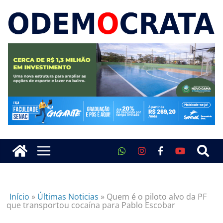
Início
»
Últimas Noticias
»
Quem é o piloto alvo da PF
que transportou cocaína para Pablo Escobar