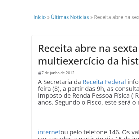
Início
»
Últimas Noticias
»
Receita abre na sex
Receita abre na sexta
multiexercício da hist
7 de junho de 2012
A Secretaria da
Receita Federal
info
feira (8), a partir das 9h, as consul
Imposto de Renda Pessoa Física (IRP
anos. Segundo o Fisco, este será o m
internet
ou pelo telefone 146. Os va
ser sacados a partir do dia 15 de ju