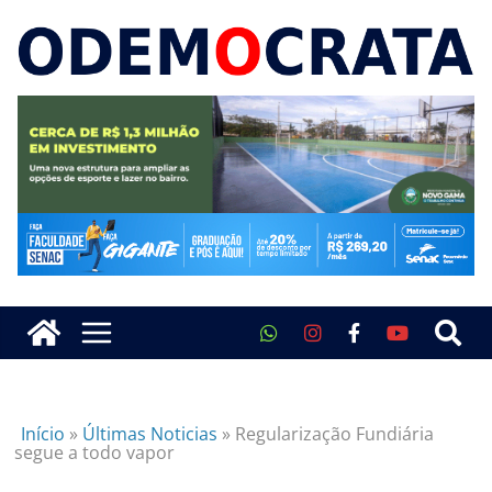
Início
»
Últimas Noticias
»
Regularização Fundiária
segue a todo vapor