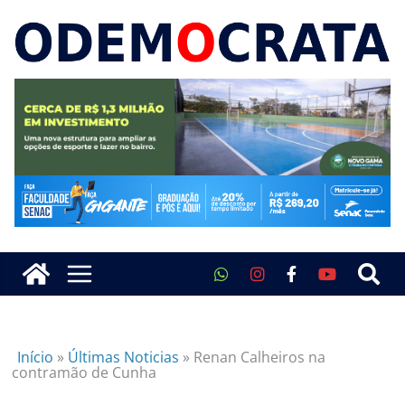
Início
»
Últimas Noticias
»
Renan Calheiros na
contramão de Cunha