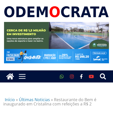
Início
»
Últimas Noticias
»
Restaurante do Bem é
inaugurado em Cristalina com refeições a R$ 2