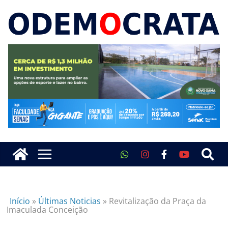
Início
»
Últimas Noticias
»
Revitalização da Praça da
Imaculada Conceição