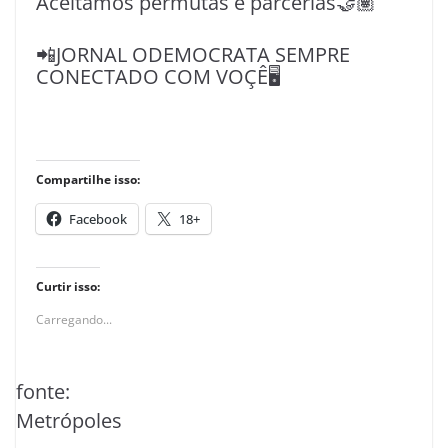
Aceitamos permutas e parcerias🤝🏽
📲JORNAL ODEMOCRATA SEMPRE
CONECTADO COM VOÇÊ🖥️
Compartilhe isso:
Facebook
18+
Curtir isso:
Carregando...
fonte:
Metrópoles