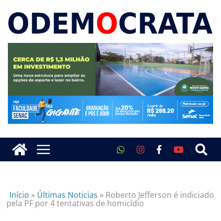
Início
»
Últimas Noticias
»
Roberto Jefferson é indiciado
pela PF por 4 tentativas de homicídio