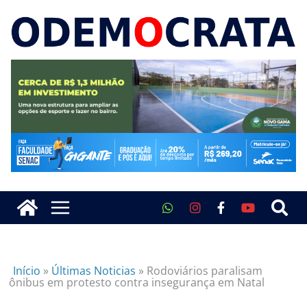
Início
»
Últimas Noticias
»
Rodoviários paralisam
ônibus em protesto contra insegurança em Natal