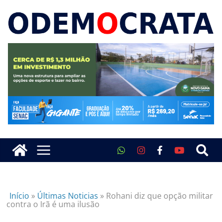
Início
»
Últimas Noticias
»
Rohani diz que opção militar
contra o Irã é uma ilusão