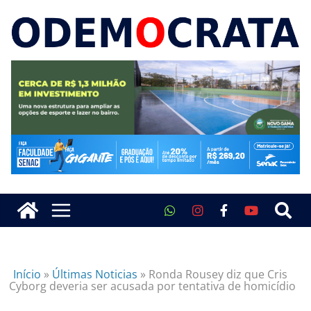
Início
»
Últimas Noticias
»
Ronda Rousey diz que Cris
Cyborg deveria ser acusada por tentativa de homicídio