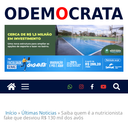
Início
»
Últimas Noticias
»
Saiba quem é a nutricionista
fake que desviou R$ 130 mil dos avós