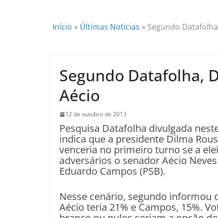
Início
»
Últimas Noticias
»
Segundo Datafolha
Segundo Datafolha, 
Aécio
12 de outubro de 2013
Pesquisa Datafolha divulgada neste 
indica que a presidente Dilma Rouss
venceria no primeiro turno se a ele
adversários o senador Aécio Neve
Eduardo Campos (PSB).
Nesse cenário, segundo informou o 
Aécio teria 21% e Campos, 15%. V
branco ou nulos seriam a opção de