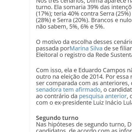
Nos três cenários, Dilma aparece n
turno. Ela somaria 39% das intençõ
(17%); teria 40% contra Serra (25%
(28%) e Serra (20%). Brancos e nul
não sabem, 5%, 6% e 5%.
O motivo da escolha desses cenári
passada por
Marina Silva
de se filia
Eleitoral o registro da Rede Sustent
Com isso, ela e Eduardo Campos n
outro na eleição de 2014. Por essa
ser comparada com as anteriores, 
senadora tem afirmado
, o candida
ao contrário da
pesquisa anterior
,
com o ex-presidente Luiz Inácio Lu
Segundo turno
Nas hipóteses de segundo turno, D
candidatos, de acordo com as infor