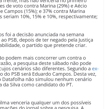
a frente, mas não venceria no primeiro
es de voto contra Marina (29%) e Aécio
) e Campos (15%); e 37% contra Marina
os seriam 10%, 15% e 10%, respectivamente;
os foi a decisão anunciada na semana
r ao PSB, depois de ter negado pela Justiça
abilidade, o partido que pretende criar.
ão podem mais concorrer um contra o
 razão, a pesquisa deste sábado não pode
cujos cenários são diferentes. Segundo a
ex-
to do PSB será Eduardo Campos. Desta vez,
 o Datafolha não simulou nenhum cenário
la da Silva como candidato do PT.
ilma venceria qualquer um dos possíveis
mações do jornal sobre a pesquisa. A