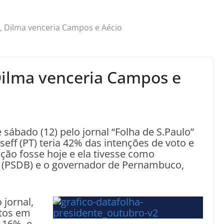
, Dilma venceria Campos e Aécio
Dilma venceria Campos e
sábado (12) pelo jornal “Folha de S.Paulo”
eff (PT) teria 42% das intenções de voto e
ição fosse hoje e ela tivesse como
s (PSDB) e o governador de Pernambuco,
jornal,
otos em
 16%, e