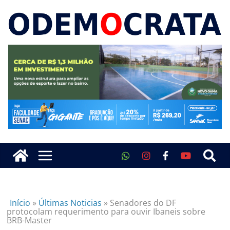
Início
»
Últimas Noticias
»
Senadores do DF
protocolam requerimento para ouvir Ibaneis sobre
BRB-Master