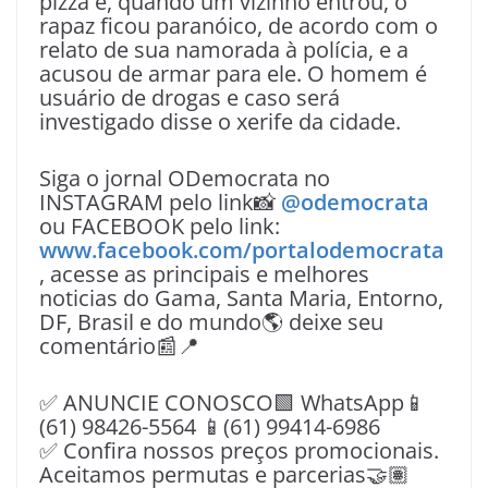
pizza e, quando um vizinho entrou, o
rapaz ficou paranóico, de acordo com o
relato de sua namorada à polícia, e a
acusou de armar para ele. O homem é
usuário de drogas e caso será
investigado disse o xerife da cidade.
Siga o jornal ODemocrata no
INSTAGRAM pelo link📸
@odemocrata
ou FACEBOOK pelo link:
www.facebook.com/portalodemocrata
, acesse as principais e melhores
noticias do Gama, Santa Maria, Entorno,
DF, Brasil e do mundo🌎 deixe seu
comentário📰📍
✅ ANUNCIE CONOSCO🟩 WhatsApp📱
(61) 98426-5564 📱(61) 99414-6986
✅ Confira nossos preços promocionais.
Aceitamos permutas e parcerias🤝🏽