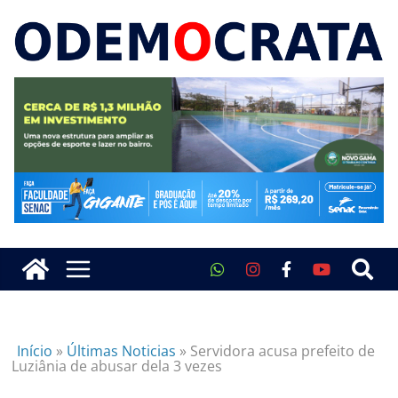
Início
»
Últimas Noticias
»
Servidora acusa prefeito de
Luziânia de abusar dela 3 vezes